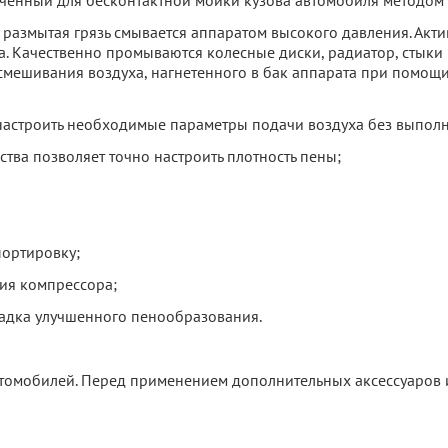
ченный для бесконтактной мойки кузова автомобиля методом 
размытая грязь смывается аппаратом высокого давления. Актив
а. Качественно промываются колесные диски, радиатор, стыки
е смешивания воздуха, нагнетенного в бак аппарата при помощ
настроить необходимые параметры подачи воздуха без выполн
тва позволяет точно настроить плотность пены;
портировку;
ия компрессора;
садка улучшенного пенообразования.
омобилей. Перед применением дополнительных аксессуаров и