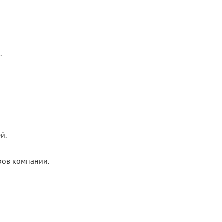
.
й.
ров компании.