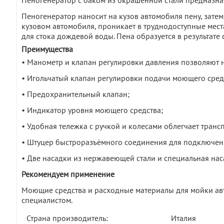
Пеногенератор с баком из окрашенной стали предназна
Пеногенератор наносит на кузов автомобиля пену, затем 
кузовом автомобиля, проникает в труднодоступные мест
для стока дождевой воды. Пена образуется в результат
Преимущества
• Манометр и клапан регулировки давления позволяют 
• Игольчатый клапан регулировки подачи моющего средс
• Предохранительный клапан;
• Индикатор уровня моющего средства;
• Удобная тележка с ручкой и колесами облегчает транс
• Штуцер быстроразъёмного соединения для подключен
• Две насадки из нержавеющей стали и специальная на
Рекомендуем применение
Моющие средства и расходные материалы для мойки авт
специалистом.
Страна производитель:
Италия