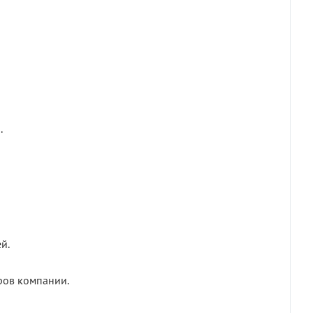
.
й.
ров компании.