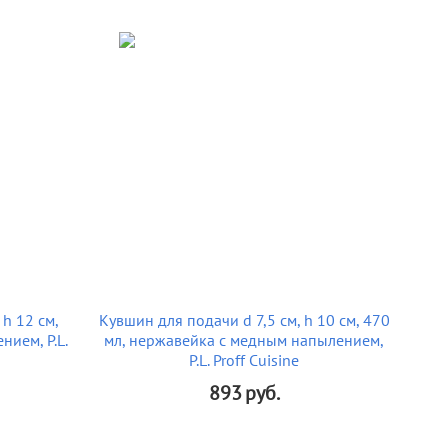
 h 12 см,
Кувшин для подачи d 7,5 см, h 10 см, 470
ием, P.L.
мл, нержавейка с медным напылением,
P.L. Proff Cuisine
893
руб.