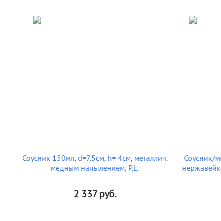
Соусник 150мл, d=7.5см, h= 4см, металлич.
Соусник/ми
медным напылением, P.L.
нержавейка
2 337
руб.