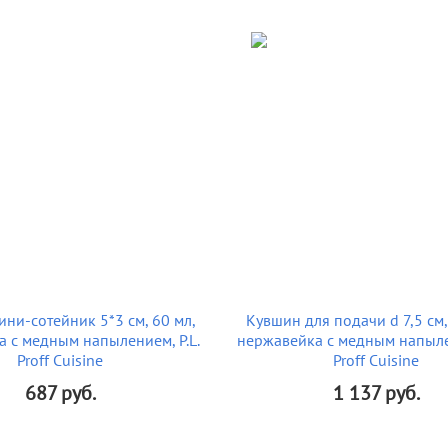
ни-сотейник 5*3 см, 60 мл,
Кувшин для подачи d 7,5 см,
 с медным напылением, P.L.
нержавейка с медным напылен
Proff Cuisine
Proff Cuisine
687
руб.
1 137
руб.