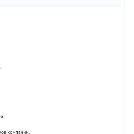
.
й.
ров компании.