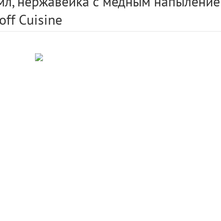
мл, нержавейка с медным напылением,
off Cuisine