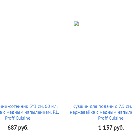
ни-сотейник 5*3 см, 60 мл,
Кувшин для подачи d 7,5 см,
 с медным напылением, P.L.
нержавейка с медным напылен
Proff Cuisine
Proff Cuisine
687
руб.
1 137
руб.