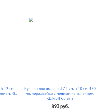
 h 12 см,
Кувшин для подачи d 7,5 см, h 10 см, 470
ием, P.L.
мл, нержавейка с медным напылением,
P.L. Proff Cuisine
893
руб.