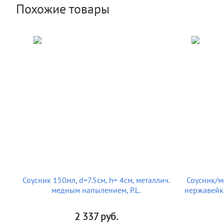
Похожие товары
Соусник 150мл, d=7.5см, h= 4см, металлич.
Соусник/ми
медным напылением, P.L.
нержавейка
2 337
руб.