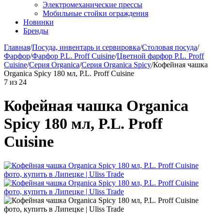
Электромеханические прессы
Мобильные стойки ограждения
Новинки
Бренды
Главная
/
Посуда, инвентарь и сервировка
/
Столовая посуда
/
Фарфор
/
Фарфор P.L. Proff Cuisine
/
Цветной фарфор P.L. Proff
Cuisine
/
Серия Organica
/
Серия Organica Spicy
/
Кофейная чашка
Organica Spicy 180 мл, P.L. Proff Cuisine
7
из
24
Кофейная чашка Organica
Spicy 180 мл, P.L. Proff
Cuisine