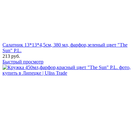
Салатник 13*13*4,5см, 380 мл, фарфор,зеленый цвет "The
Sun" P.L.
213
руб.
Быстрый просмотр