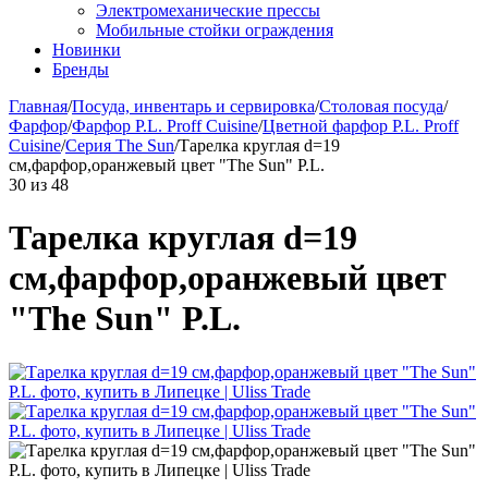
Электромеханические прессы
Мобильные стойки ограждения
Новинки
Бренды
Главная
/
Посуда, инвентарь и сервировка
/
Столовая посуда
/
Фарфор
/
Фарфор P.L. Proff Cuisine
/
Цветной фарфор P.L. Proff
Cuisine
/
Серия The Sun
/
Тарелка круглая d=19
см,фарфор,оранжевый цвет "The Sun" P.L.
30
из
48
Тарелка круглая d=19
см,фарфор,оранжевый цвет
"The Sun" P.L.