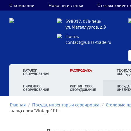
О компании
Новости и статьи
Отзывы клиенто
398017, г. Липецк
ул. Металлургов, д.9
Почта:
contact@uliss-trade.ru
КАТАЛОГ
РАСПРОДАЖА
ТЕХНОЛО
ОБОРУДОВАНИЯ
ОБОРУД
ПРАЧЕЧНОЕ
КЛИНИНГОВОЕ
ПОСУДА 
ОБОРУДОВАНИЕ
ОБОРУДОВАНИЕ
ИНВЕНТ
Главная
/
Посуда, инвентарь и сервировка
/
Столовые п
сталь,серия "Vintage" P.L.