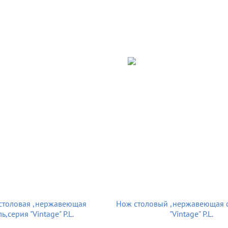
столовая ,нержавеющая
Нож столовый ,нержавеющая с
ль,серия "Vintage" P.L.
"Vintage" P.L.