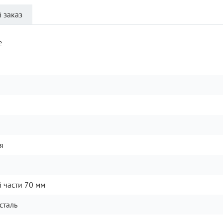
 заказ
e
я
 части 70 мм
сталь