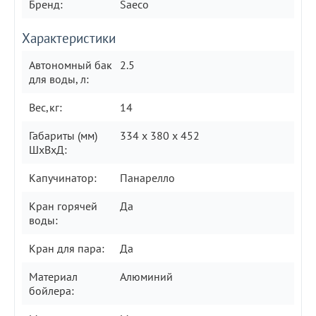
Бренд:
Saeco
Характеристики
Автономный бак
2.5
для воды, л:
Вес,кг:
14
Габариты (мм)
334 х 380 х 452
ШxВxД:
Капучинатор:
Панарелло
Кран горячей
Да
воды:
Кран для пара:
Да
Материал
Алюминий
бойлера: