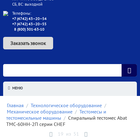
СБ, ВС: выходной
Телефоны:
+7 (4742) 43–20–54
+7 (4742) 43–20–55
8 (800) 301-63-10
Заказать звонок
МЕНЮ
Главная
/
Технологическое оборудование
/
Механическое оборудование
/
Тестомесы и
тестомесильные машины
/
Спиральный тестомес Abat
ТМС-60НН-2П серии CHEF
19
из
51