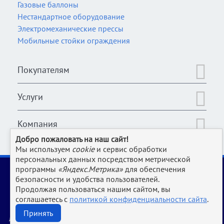
Газовые баллоны
Нестандартное оборудование
Электромеханические прессы
Мобильные стойки ограждения
Покупателям
Услуги
Компания
Добро пожаловать на наш сайт!
Мы используем
cookie
и сервис обработки
персональных данных посредством метрической
2006-2026 © Оборудование для магазина, супермаркета,
программы
«Яндекс.Метрика»
для обеспечения
кафе, бара, ресторана, столовой, прачки и клининга и пр.
безопасности и удобства пользователей.
производств | www.Uliss-Trade.ru
Продолжая пользоваться нашим сайтом, вы
соглашаетесь с
политикой конфиденциальности сайта
.
Обращаем ваше внимание на то, что данный интернет-сайт носит исключительно
информационный характер и ни при каких условиях не является публичной офертой,
Принять
определяемой положениями Статьи 437 ГК РФ.
Для получения подробной информации о характеристиках, стоимости и наличии оборудования,