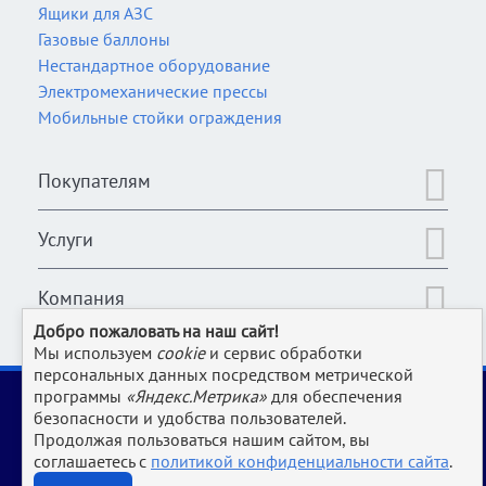
Ящики для АЗС
Газовые баллоны
Нестандартное оборудование
Электромеханические прессы
Мобильные стойки ограждения
Покупателям
Услуги
Компания
Добро пожаловать на наш сайт!
Мы используем
cookie
и сервис обработки
персональных данных посредством метрической
2006-2026 © Оборудование для магазина, супермаркета,
программы
«Яндекс.Метрика»
для обеспечения
кафе, бара, ресторана, столовой, прачки и клининга и пр.
безопасности и удобства пользователей.
производств | www.Uliss-Trade.ru
Продолжая пользоваться нашим сайтом, вы
соглашаетесь с
политикой конфиденциальности сайта
.
Обращаем ваше внимание на то, что данный интернет-сайт носит исключительно
информационный характер и ни при каких условиях не является публичной офертой,