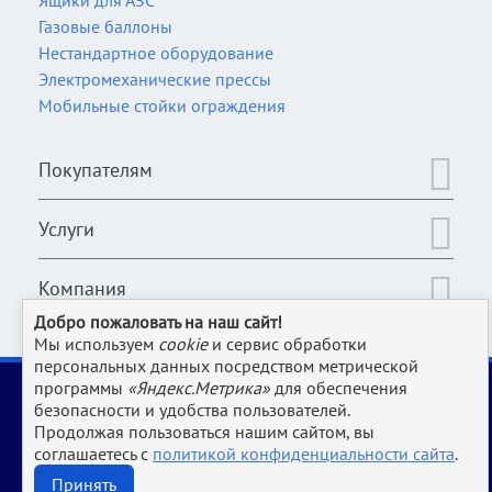
Ящики для АЗС
Газовые баллоны
Нестандартное оборудование
Электромеханические прессы
Мобильные стойки ограждения
Покупателям
Услуги
Компания
Добро пожаловать на наш сайт!
Мы используем
cookie
и сервис обработки
персональных данных посредством метрической
2006-2026 © Оборудование для магазина, супермаркета,
программы
«Яндекс.Метрика»
для обеспечения
кафе, бара, ресторана, столовой, прачки и клининга и пр.
безопасности и удобства пользователей.
производств | www.Uliss-Trade.ru
Продолжая пользоваться нашим сайтом, вы
соглашаетесь с
политикой конфиденциальности сайта
.
Обращаем ваше внимание на то, что данный интернет-сайт носит исключительно
информационный характер и ни при каких условиях не является публичной офертой,
Принять
определяемой положениями Статьи 437 ГК РФ.