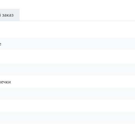
 заказ
e
печки