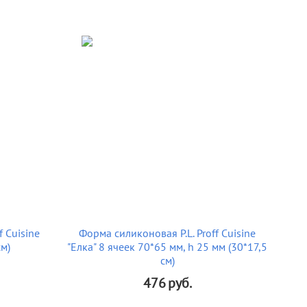
 Cuisine
Форма силиконовая P.L. Proff Cuisine
см)
"Елка" 8 ячеек 70*65 мм, h 25 мм (30*17,5
см)
476
руб.