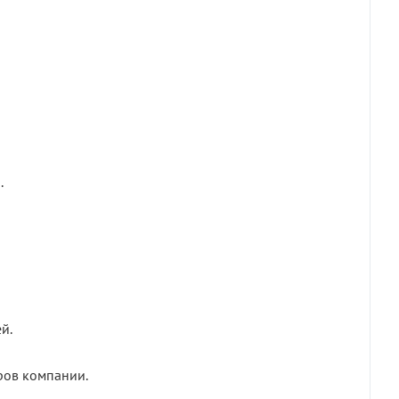
.
й.
ров компании.