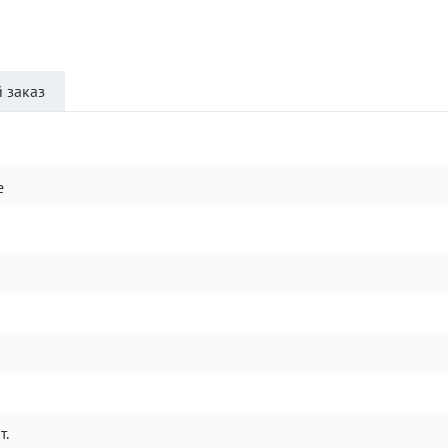
 заказ
e
т.