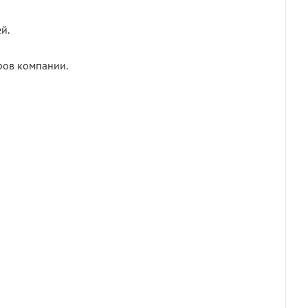
й.
ров компании.