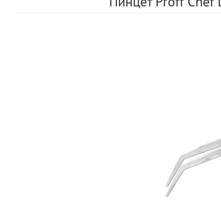
Пинцет Proff Chef L