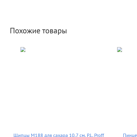
Похожие товары
Щипцы М188 для сахара 10,7 см, P.L. Proff
Пинцет