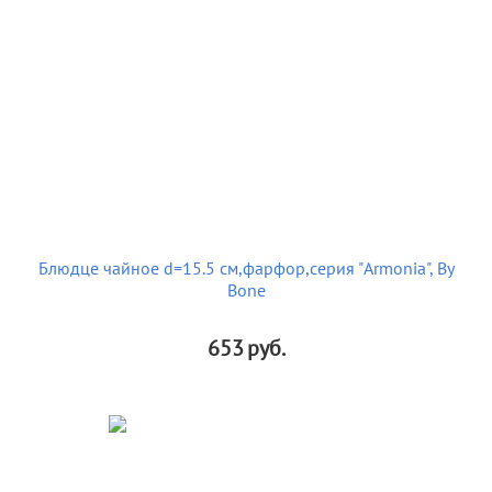
Блюдце чайное d=15.5 cм,фарфор,серия "Armonia", By
Bone
653
руб.