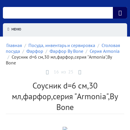
МЕНЮ
Главная
/
Посуда, инвентарь и сервировка
/
Столовая
посуда
/
Фарфор
/
Фарфор By Bone
/
Серия Armonia
/
Соусник d=6 см,30 мл,фарфор,серия "Armonia",By
Bone
16
из
25
Соусник d=6 см,30
мл,фарфор,серия "Armonia",By
Bone