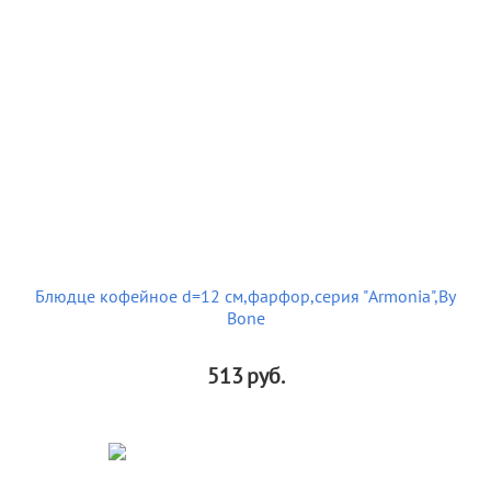
Блюдце кофейное d=12 cм,фарфор,серия "Armonia",By
Bone
513
руб.