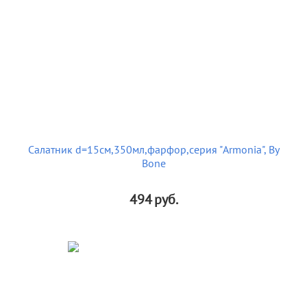
Салатник d=15см,350мл,фарфор,серия "Armonia", By
Bone
494
руб.