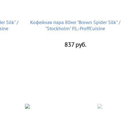
r Silk" /
Кофейная пара 80мл "Brown Spider Silk" /
isine
"Stockholm" P.L.-ProffCuisine
837
руб.