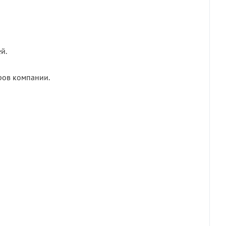
й.
ров компании.