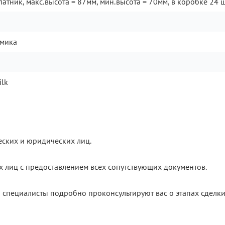
атник, макс.высота = 87мм, мин.высота = 70мм, в коробке 24 
амика
ilk
еских и юридических лиц.
х лиц с предоставлением всех сопутствующих документов.
 специалисты подробно проконсультируют вас о этапах сделки