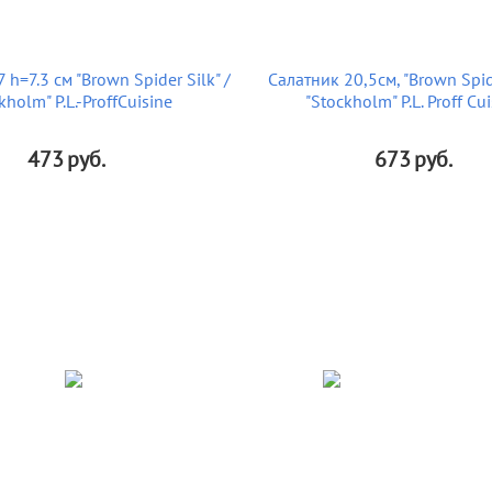
 h=7.3 см "Brown Spider Silk" /
Салатник 20,5см, "Brown Spide
kholm" P.L.-ProffCuisine
"Stockholm" P.L. Proff Cu
473
руб.
673
руб.