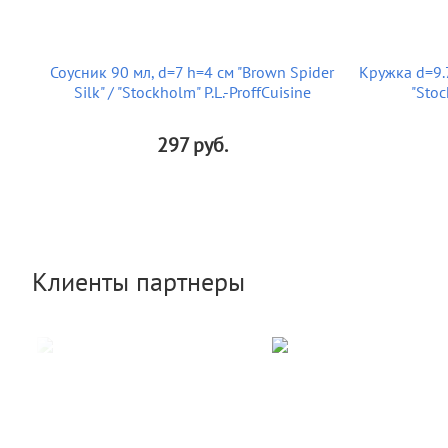
Соусник 90 мл, d=7 h=4 см "Brown Spider
Кружка d=9.7
Silk" / "Stockholm" P.L.-ProffCuisine
"Stoc
297
руб.
Клиенты партнеры