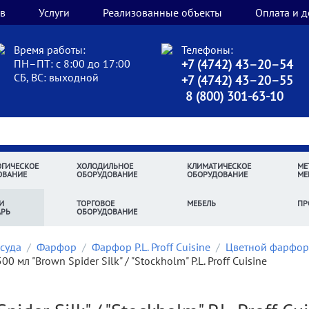
в
Услуги
Реализованные объекты
Оплата и д
Время работы:
Телефоны:
ПН–ПТ: с 8:00 до 17:00
+7 (4742) 43–20–54
СБ, ВС: выходной
+7 (4742) 43–20–55
8 (800) 301-63-10
ГИЧЕСКОЕ
ХОЛОДИЛЬНОЕ
КЛИМАТИЧЕСКОЕ
МЕ
ОВАНИЕ
ОБОРУДОВАНИЕ
ОБОРУДОВАНИЕ
МЕ
И
ТОРГОВОЕ
МЕБЕЛЬ
ПР
АРЬ
ОБОРУДОВАНИЕ
суда
/
Фарфор
/
Фарфор P.L. Proff Cuisine
/
Цветной фарфор P
0 мл "Brown Spider Silk" / "Stockholm" P.L. Proff Cuisine