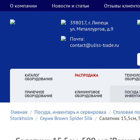
О компании
Новости и статьи
Отзывы клиенто
398017, г. Липецк
ул. Металлургов, д.9
Почта:
contact@uliss-trade.ru
КАТАЛОГ
РАСПРОДАЖА
ТЕХНОЛО
ОБОРУДОВАНИЯ
ОБОРУД
ПРАЧЕЧНОЕ
КЛИНИНГОВОЕ
ПОСУДА 
ОБОРУДОВАНИЕ
ОБОРУДОВАНИЕ
ИНВЕНТ
Главная
/
Посуда, инвентарь и сервировка
/
Столовая по
Stockholm
/
Серия Brown Spider Silk
/
Салатник 15,5см, 50