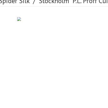
ider Silk" / "Stockholm" P.L. Proff Cu