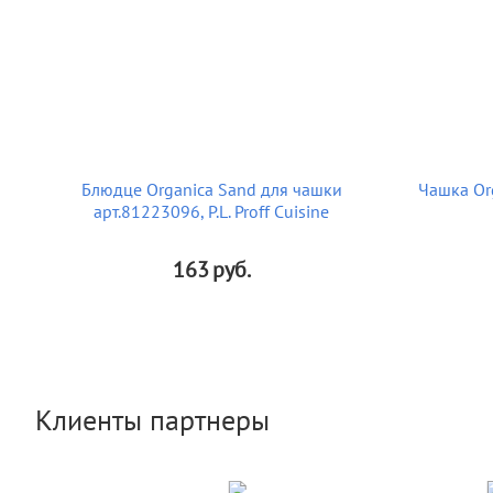
Блюдце Organica Sand для чашки
Чашка Org
арт.81223096, P.L. Proff Cuisine
163
руб.
Клиенты партнеры