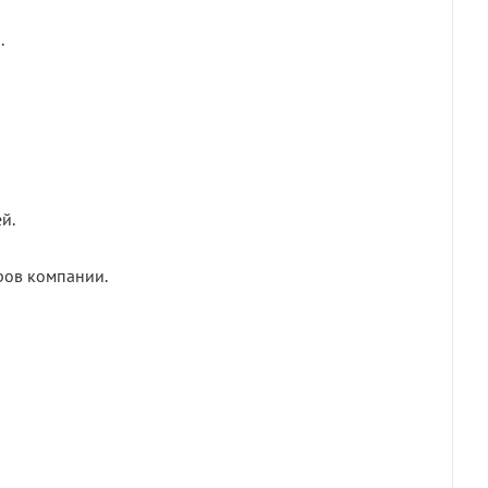
.
й.
ров компании.