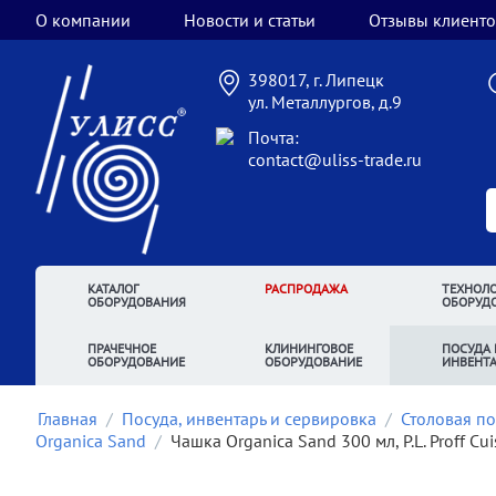
О компании
Новости и статьи
Отзывы клиенто
398017, г. Липецк
ул. Металлургов, д.9
Почта:
contact@uliss-trade.ru
КАТАЛОГ
РАСПРОДАЖА
ТЕХНОЛО
ОБОРУДОВАНИЯ
ОБОРУД
ПРАЧЕЧНОЕ
КЛИНИНГОВОЕ
ПОСУДА 
ОБОРУДОВАНИЕ
ОБОРУДОВАНИЕ
ИНВЕНТ
Главная
/
Посуда, инвентарь и сервировка
/
Столовая по
Organica Sand
/
Чашка Organica Sand 300 мл, P.L. Proff Cui