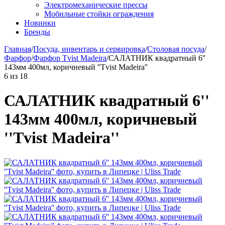
Электромеханические прессы
Мобильные стойки ограждения
Новинки
Бренды
Главная
/
Посуда, инвентарь и сервировка
/
Столовая посуда
/
Фарфор
/
Фарфор Tvist Madeira
/
САЛАТНИК квадратный 6''
143мм 400мл, коричневый ''Tvist Madeira''
6
из
18
САЛАТНИК квадратный 6''
143мм 400мл, коричневый
''Tvist Madeira''