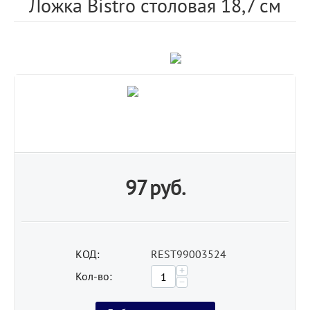
Ложка Bistro столовая 18,7 см
97
руб.
КОД:
REST99003524
+
Кол-во:
−