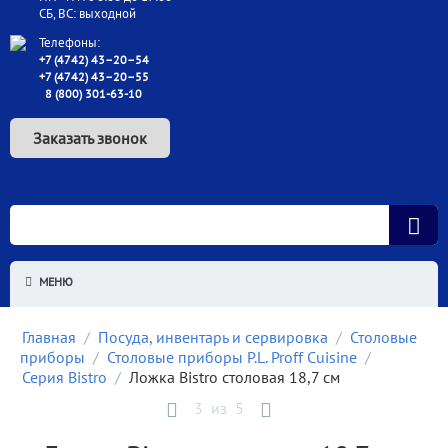
СБ, ВС: выходной
Телефоны:
+7 (4742) 43–20–54
+7 (4742) 43–20–55
8 (800) 301-63-10
Заказать звонок
МЕНЮ
Главная
/
Посуда, инвентарь и сервировка
/
Столовые
приборы
/
Столовые приборы P.L. Proff Cuisine
/
Серия Bistro
/
Ложка Bistro столовая 18,7 см
3
из
5