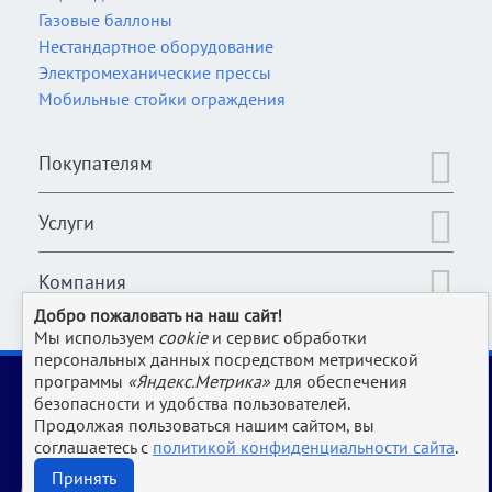
Газовые баллоны
Нестандартное оборудование
Электромеханические прессы
Мобильные стойки ограждения
Покупателям
Услуги
Компания
Добро пожаловать на наш сайт!
Мы используем
cookie
и сервис обработки
персональных данных посредством метрической
2006-2026 © Оборудование для магазина, супермаркета,
программы
«Яндекс.Метрика»
для обеспечения
кафе, бара, ресторана, столовой, прачки и клининга и пр.
безопасности и удобства пользователей.
производств | www.Uliss-Trade.ru
Продолжая пользоваться нашим сайтом, вы
соглашаетесь с
политикой конфиденциальности сайта
.
Обращаем ваше внимание на то, что данный интернет-сайт носит исключительно
информационный характер и ни при каких условиях не является публичной офертой,
Принять
определяемой положениями Статьи 437 ГК РФ.
Для получения подробной информации о характеристиках, стоимости и наличии оборудования,