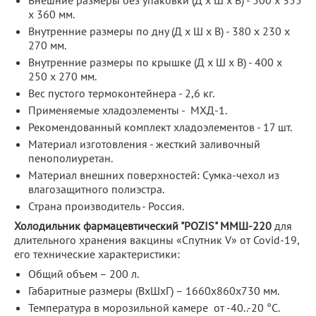
Внешние размеры без упаковки (Д х Ш х В) - 500 x 355
x 360 мм.
Внутренние размеры по дну (Д х Ш х В) - 380 х 230 х
270 мм.
Внутренние размеры по крышке (Д х Ш х В) - 400 х
250 х 270 мм.
Вес пустого термоконтейнера - 2,6 кг.
Применяемые хладоэлементы - МХД-1.
Рекомендованный комплект хладоэлементов - 17 шт.
Материал изготовления - жесткий заливочный
пенополиуретан.
Материал внешних поверхностей: Сумка-чехол из
влагозащитного полиэстра.
Страна производитель - Россия.
Холодильник фармацевтический "POZIS" ММШ-220
для
длительного хранения вакцины «Спутник V» от Covid-19,
его технические характеристики:
Общий объем – 200 л.
Габаритные размеры (ВхШхГ) – 1660х860х730 мм.
Температура в морозильной камере от -40..-20 °С.