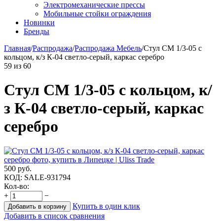
Электромеханические прессы
Мобильные стойки ограждения
Новинки
Бренды
Главная
/
Распродажа
/
Распродажа Мебель
/
Стул СМ 1/3-05 с
кольцом, к/з К-04 светло-серый, каркас серебро
59
из
60
Стул СМ 1/3-05 с кольцом, к/
з К-04 светло-серый, каркас
серебро
500
руб.
КОД:
SALE-931794
Кол-во:
+
−
Купить в один клик
Добавить в корзину
Добавить в список сравнения