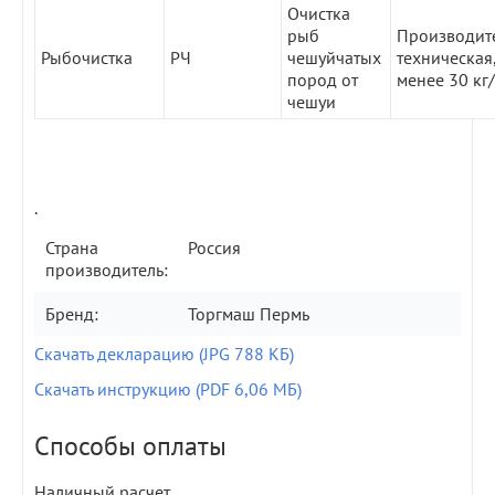
Очистка
рыб
Производит
Рыбочистка
РЧ
чешуйчатых
техническая,
пород от
менее 30 кг
чешуи
.
Страна
Россия
производитель:
Бренд:
Торгмаш Пермь
Скачать декларацию (JPG 788 КБ)
Скачать инструкцию (PDF 6,06 МБ)
Способы оплаты
Наличный расчет