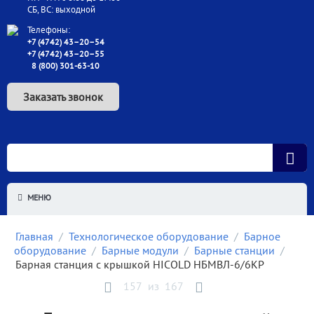
СБ, ВС: выходной
Телефоны:
+7 (4742) 43–20–54
+7 (4742) 43–20–55
8 (800) 301-63-10
Заказать звонок
МЕНЮ
Главная
/
Технологическое оборудование
/
Барное
оборудование
/
Барные модули
/
Барные станции
/
Барная станция с крышкой HICOLD НБМВЛ-6/6КР
157
из
167