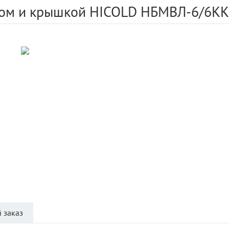
аном и крышкой HICOLD НБМВЛ-6/6К
 заказ