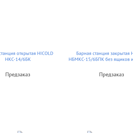
станция открытая HICOLD
Барная станция закрытая 
НКС-14/6БК
НБМКС-15/6БПК без ящиков и
Предзаказ
Предзаказ