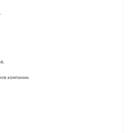
.
й.
ров компании.