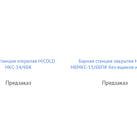
станция открытая HICOLD
Барная станция закрытая 
НКС-14/6БК
НБМКС-15/6БПК без ящиков и
Предзаказ
Предзаказ