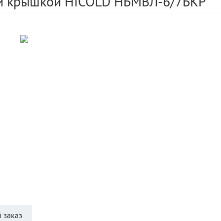
м и крышкой HICOLD НБМВЛ-6/7БКР
 заказ