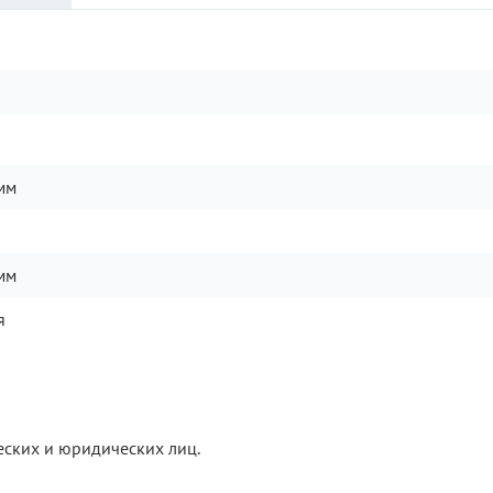
мм
мм
я
еских и юридических лиц.