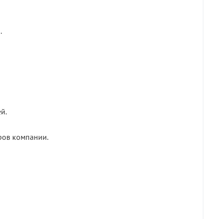
.
й.
ров компании.