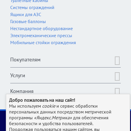
Туалетные кабины
Системы ограждений
Ящики для АЗС
Газовые баллоны
Нестандартное оборудование
Электромеханические прессы
Мобильные стойки ограждения
Покупателям
Услуги
Компания
Добро пожаловать на наш сайт!
Мы используем
cookie
и сервис обработки
персональных данных посредством метрической
2006-2026 © Оборудование для магазина, супермаркета,
программы
«Яндекс.Метрика»
для обеспечения
кафе, бара, ресторана, столовой, прачки и клининга и пр.
безопасности и удобства пользователей.
производств | www.Uliss-Trade.ru
Продолжая пользоваться нашим сайтом, вы