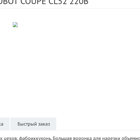
OBOT COUPE CL52 220В
ка
Быстрый заказ
х цехов, фабриккухонь. Большая воронка для нарезки объеми