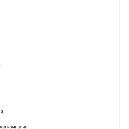
.
й.
ров компании.