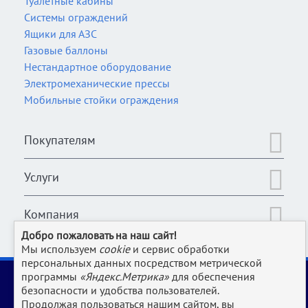
Туалетные кабины
Системы ограждений
Ящики для АЗС
Газовые баллоны
Нестандартное оборудование
Электромеханические прессы
Мобильные стойки ограждения
Покупателям
Услуги
Компания
Добро пожаловать на наш сайт!
Мы используем
cookie
и сервис обработки
персональных данных посредством метрической
2006-2026 © Оборудование для магазина, супермаркета,
программы
«Яндекс.Метрика»
для обеспечения
кафе, бара, ресторана, столовой, прачки и клининга и пр.
безопасности и удобства пользователей.
производств | www.Uliss-Trade.ru
Продолжая пользоваться нашим сайтом, вы