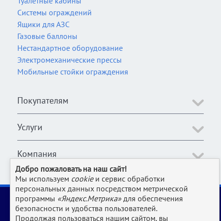
Туалетные кабины
Системы ограждений
Ящики для АЗС
Газовые баллоны
Нестандартное оборудование
Электромеханические прессы
Мобильные стойки ограждения
Покупателям
Услуги
Компания
Добро пожаловать на наш сайт!
Мы используем
cookie
и сервис обработки
персональных данных посредством метрической
2006-2026 © Оборудование для магазина, супермаркета,
программы
«Яндекс.Метрика»
для обеспечения
кафе, бара, ресторана, столовой, прачки и клининга и пр.
безопасности и удобства пользователей.
производств | www.Uliss-Trade.ru
Продолжая пользоваться нашим сайтом, вы