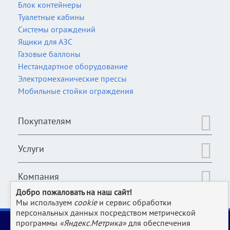
Блок контейнеры
Туалетные кабины
Системы ограждений
Ящики для АЗС
Газовые баллоны
Нестандартное оборудование
Электромеханические прессы
Мобильные стойки ограждения
Покупателям
Услуги
Компания
Добро пожаловать на наш сайт!
Мы используем
cookie
и сервис обработки
персональных данных посредством метрической
2006-2026 © Оборудование для магазина, супермаркета,
программы
«Яндекс.Метрика»
для обеспечения
кафе, бара, ресторана, столовой, прачки и клининга и пр.