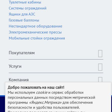
Туалетные кабины
Системы ограждений
Ящики для АЗС
Газовые баллоны
Нестандартное оборудование
Электромеханические прессы
Мобильные стойки ограждения
Покупателям
Услуги
Компания
Добро пожаловать на наш сайт!
Мы используем
cookie
и сервис обработки
персональных данных посредством метрической
2006-2026 © Оборудование для магазина, супермаркета,
программы
«Яндекс.Метрика»
для обеспечения
кафе, бара, ресторана, столовой, прачки и клининга и пр.
безопасности и удобства пользователей.
производств | www.Uliss-Trade.ru