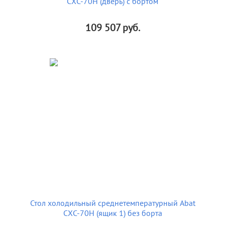
СХС-70Н (дверь) с бортом
109 507
руб.
Стол холодильный среднетемпературный Abat
СХС-70Н (ящик 1) без борта