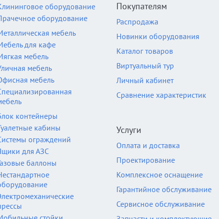
Покупателям
Клининговое оборудование
Прачечное оборудование
Распродажа
Металлическая мебель
Новинки оборудования
Мебель для кафе
Каталог товаров
Мягкая мебель
Виртуальный тур
Уличная мебель
Офисная мебель
Личный кабинет
Специализированная
Сравнение характеристик
мебель
Блок контейнеры
Туалетные кабины
Услуги
Системы ограждений
Оплата и доставка
Ящики для АЗС
Проектирование
Газовые баллоны
Нестандартное
Комплексное оснащение
оборудование
Гарантийное обслуживание
Электромеханические
Сервисное обслуживание
прессы
Мобильные стойки
Запчасти и комплектующие