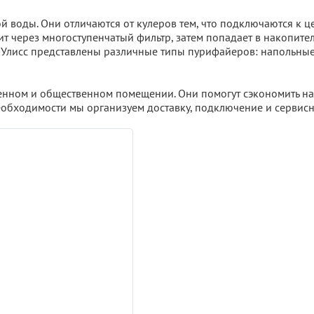
ой воды. Они отличаются от кулеров тем, что подключаются к
т через многоступенчатый фильтр, затем попадает в накопител
е Улисс представлены различные типы пурифайеров: напольны
енном и общественном помещении. Они помогут сэкономить на
еобходимости мы организуем доставку, подключение и сервис