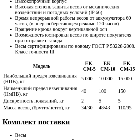
Высокопрочный корпус
Высокая степень защиты весов от механических
воздействий и погодных условий (IP 66)
Время непрерывной работы весов от аккумулятора 60
часов, (в энергосберегающем режиме 120 часов)
Вращение крюка вокруг вертикальной оси
Возможность юстировки весов по широте покупателя
при отправке с завода
Весы сертифицированы по новому ГОСТ P 53228-2008.
Класс точности III
ЕК-
ЕК-
ЕК-
Модель
CM-5
CM-10
CM-15
Наибольший предел взвешивания
5 000
10 000
15 000
(НПВ), кг
Наименьший предел взвешивания
40
100
150
(НмПВ), кг
Дискретность показаний, кг
2
5
5
Масса весов, (брутто/нетто), кг
34/30
48/43
110/95
Комплект поставки
Весы