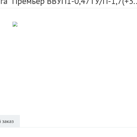
га" Премьер ВВУП1-0,47ТУ/П-1,7(+3..
 заказ