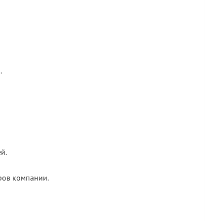
.
й.
ров компании.