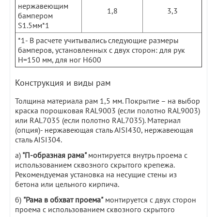
нержавеющим
1,8
3,3
бампером
S1.5мм*1
*1- В расчете учитывались следующие размеры
бамперов, установленных с двух сторон: для рук
Н=150 мм, для ног Н600
Конструкция и виды рам
Толщина материала рам 1,5 мм. Покрытие – на выбор
краска порошковая RAL9003 (если полотно RAL9003)
или RAL7035 (если полотно RAL7035). Материал
(опция)- нержавеющая сталь AISI430, нержавеющая
сталь AISI304.
а)
"П-образная рама"
монтируется внутрь проема с
использованием сквозного скрытого крепежа.
Рекомендуемая установка на несущие стены из
бетона или цельного кирпича.
б)
"Рама в обхват проема"
монтируется с двух сторон
проема с использованием сквозного скрытого