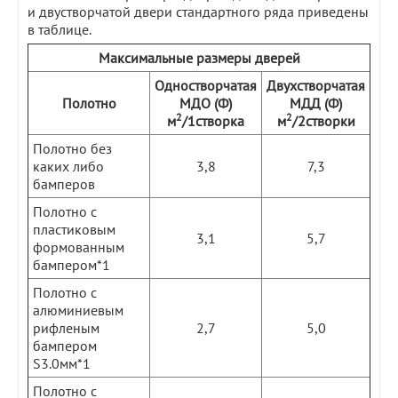
и двустворчатой двери стандартного ряда приведены
в таблице.
Максимальные размеры дверей
Одностворчатая
Двухстворчатая
Полотно
МДО (Ф)
МДД (Ф)
2
2
м
/1створка
м
/2створки
Полотно без
каких либо
3,8
7,3
бамперов
Полотно с
пластиковым
3,1
5,7
формованным
бампером*1
Полотно с
алюминиевым
рифленым
2,7
5,0
бампером
S3.0мм*1
Полотно с