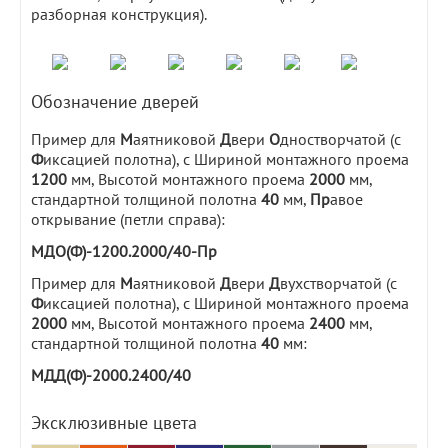
разборная конструкция).
Обозначение дверей
Пример для
М
аятниковой
Д
вери
О
дностворчатой (с
Ф
иксацией полотна), с Шириной монтажного проема
1200
мм, Высотой монтажного проема
2000
мм,
стандартной толщиной полотна
40
мм,
Пр
авое
открывание (петли справа):
МДО(Ф)-1200.2000/40-Пр
Пример для
М
аятниковой
Д
вери
Д
вухстворчатой (с
Ф
иксацией полотна), с Шириной монтажного проема
2000
мм, Высотой монтажного проема
2400
мм,
стандартной толщиной полотна
40
мм:
МДД(Ф)-2000.2400/40
Эксклюзивные цвета