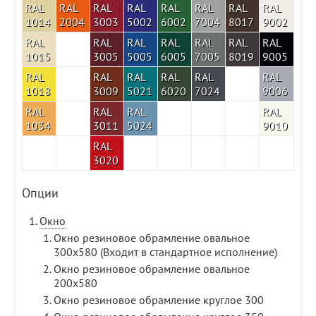
RAL
RAL
RAL
RAL
RAL
RAL
RAL
RAL
1014
2004
3003
5002
6002
7004
8017
9002
RAL
RAL
RAL
RAL
RAL
RAL
RAL
1015
3005
5005
6005
7005
8019
9005
RAL
RAL
RAL
RAL
RAL
RAL
1018
3009
5021
6020
7024
9006
RAL
RAL
RAL
RAL
1034
3011
5024
9010
RAL
3020
Опции
Окно
Окно резиновое обрамление овальное
300х580 (Входит в стандартное исполнение)
Окно резиновое обрамление овальное
200х580
Окно резиновое обрамление круглое 300