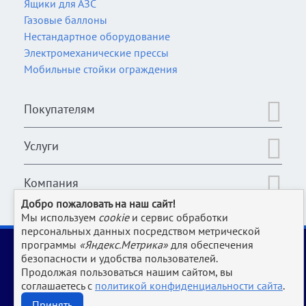
Ящики для АЗС
Газовые баллоны
Нестандартное оборудование
Электромеханические прессы
Мобильные стойки ограждения
Покупателям
Услуги
Компания
Добро пожаловать на наш сайт!
Мы используем
cookie
и сервис обработки
персональных данных посредством метрической
2006-2026 © Оборудование для магазина, супермаркета,
программы
«Яндекс.Метрика»
для обеспечения
кафе, бара, ресторана, столовой, прачки и клининга и пр.
безопасности и удобства пользователей.
производств | www.Uliss-Trade.ru
Продолжая пользоваться нашим сайтом, вы
соглашаетесь с
политикой конфиденциальности сайта
.
Обращаем ваше внимание на то, что данный интернет-сайт носит исключительно
информационный характер и ни при каких условиях не является публичной офертой,
Принять
определяемой положениями Статьи 437 ГК РФ.