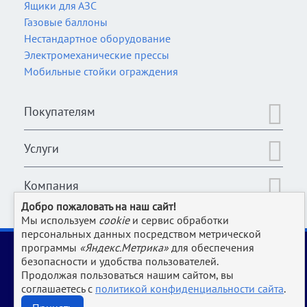
Ящики для АЗС
Газовые баллоны
Нестандартное оборудование
Электромеханические прессы
Мобильные стойки ограждения
Покупателям
Услуги
Компания
Добро пожаловать на наш сайт!
Мы используем
cookie
и сервис обработки
персональных данных посредством метрической
2006-2026 © Оборудование для магазина, супермаркета,
программы
«Яндекс.Метрика»
для обеспечения
кафе, бара, ресторана, столовой, прачки и клининга и пр.
безопасности и удобства пользователей.
производств | www.Uliss-Trade.ru
Продолжая пользоваться нашим сайтом, вы
соглашаетесь с
политикой конфиденциальности сайта
.
Обращаем ваше внимание на то, что данный интернет-сайт носит исключительно
информационный характер и ни при каких условиях не является публичной офертой,