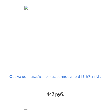
Форма кондит.д/выпечки,съемное дно d13*h2см P.L.
443
руб.