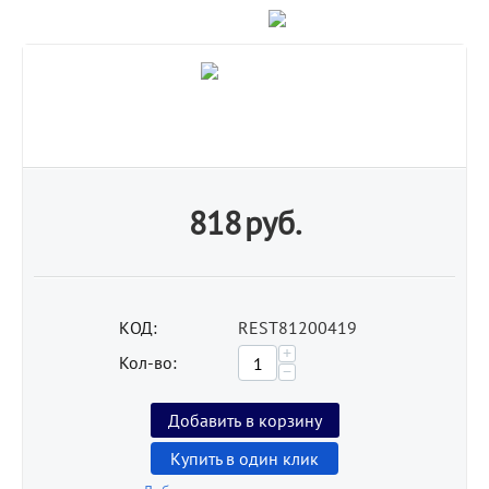
818
руб.
КОД:
REST81200419
+
Кол-во:
−
Добавить в корзину
Купить в один клик