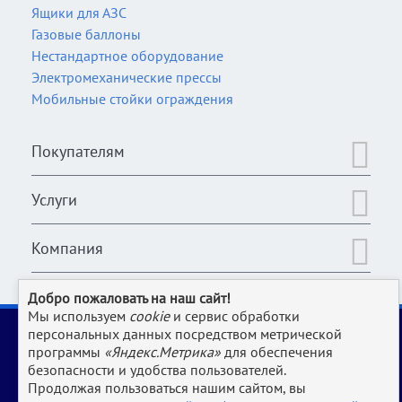
Ящики для АЗС
Газовые баллоны
Нестандартное оборудование
Электромеханические прессы
Мобильные стойки ограждения
Покупателям
Услуги
Компания
Добро пожаловать на наш сайт!
Мы используем
cookie
и сервис обработки
2006-2026 © Оборудование для магазина, супермаркета,
персональных данных посредством метрической
кафе, бара, ресторана, столовой, прачки и клининга и пр.
программы
«Яндекс.Метрика»
для обеспечения
производств | www.Uliss-Trade.ru
безопасности и удобства пользователей.
Продолжая пользоваться нашим сайтом, вы
Обращаем ваше внимание на то, что данный интернет-сайт носит
исключительно информационный характер и ни при каких условиях не