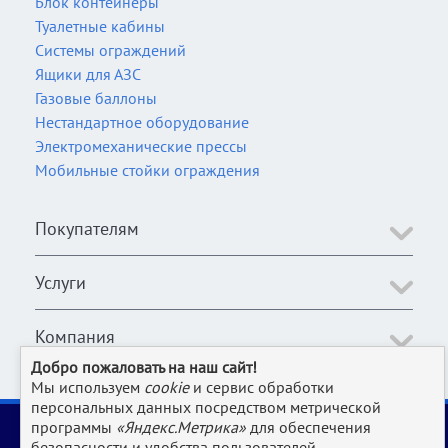
Блок контейнеры
Туалетные кабины
Системы ограждений
Ящики для АЗС
Газовые баллоны
Нестандартное оборудование
Электромеханические прессы
Мобильные стойки ограждения
Покупателям
Услуги
Компания
Добро пожаловать на наш сайт!
Мы используем
cookie
и сервис обработки
персональных данных посредством метрической
2006-2026 © Оборудование для магазина, супермаркета,
программы
«Яндекс.Метрика»
для обеспечения
кафе, бара, ресторана, столовой, прачки и клининга и пр.
безопасности и удобства пользователей.