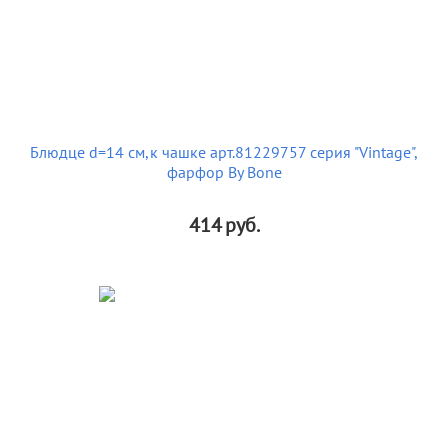
Блюдце d=14 см,к чашке арт.81229757 серия "Vintage",
фарфор By Bone
414
руб.