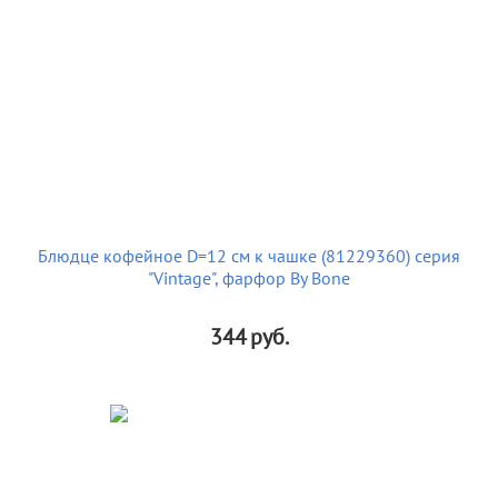
Блюдце кофейное D=12 см к чашке (81229360) серия
"Vintage", фарфор By Bone
344
руб.