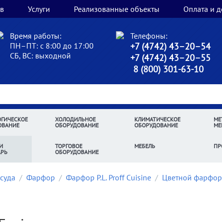
в
Услуги
Реализованные объекты
Оплата и д
Время работы:
Телефоны:
ПН–ПТ: с 8:00 до 17:00
+7 (4742) 43–20–54
СБ, ВС: выходной
+7 (4742) 43–20–55
8 (800) 301-63-10
ГИЧЕСКОЕ
ХОЛОДИЛЬНОЕ
КЛИМАТИЧЕСКОЕ
МЕ
ОВАНИЕ
ОБОРУДОВАНИЕ
ОБОРУДОВАНИЕ
МЕ
И
ТОРГОВОЕ
МЕБЕЛЬ
ПР
АРЬ
ОБОРУДОВАНИЕ
суда
/
Фарфор
/
Фарфор P.L. Proff Cuisine
/
Цветной фарфор P