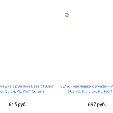
чашка с ручками Desert Fusion
Бульонная чашка с ручками W
л, 15 см, P.L. Proff Cuisine
600 мл, h 5,5 см, P.L. Proff
613
руб.
697
руб.