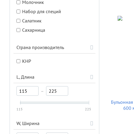
Молочник
Набор для специй
Салатник
Сахарница
Соусник
Страна производитель
Тарелка
Чайная пара
КНР
Чайник
Чашка
L, Длина
–
Бульонная 
600 м
115
225
W, Ширина