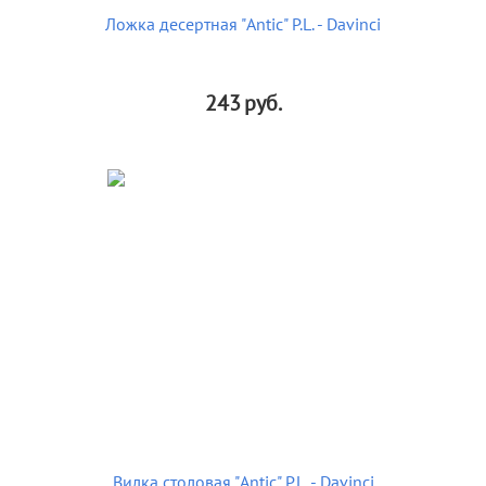
Ложка десертная "Antic" P.L. - Davinci
243
руб.
Вилка столовая "Antic" P.L. - Davinci