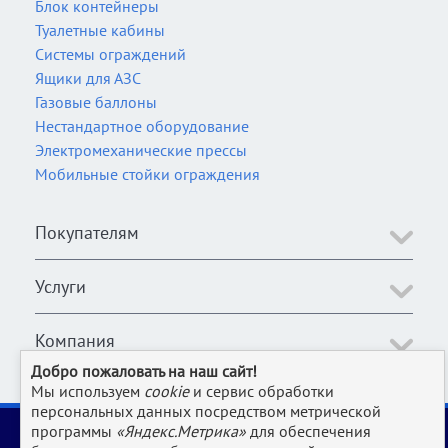
Блок контейнеры
Туалетные кабины
Системы ограждений
Ящики для АЗС
Газовые баллоны
Нестандартное оборудование
Электромеханические прессы
Мобильные стойки ограждения
Покупателям
Услуги
Компания
Добро пожаловать на наш сайт!
Мы используем
cookie
и сервис обработки
персональных данных посредством метрической
2006-2026 © Оборудование для магазина, супермаркета,
программы
«Яндекс.Метрика»
для обеспечения
кафе, бара, ресторана, столовой, прачки и клининга и пр.