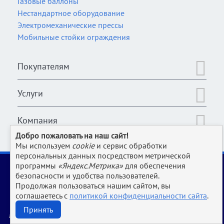
Газовые баллоны
Нестандартное оборудование
Электромеханические прессы
Мобильные стойки ограждения
Покупателям
Услуги
Компания
Добро пожаловать на наш сайт!
Мы используем
cookie
и сервис обработки
персональных данных посредством метрической
2006-2026 © Оборудование для магазина, супермаркета,
программы
«Яндекс.Метрика»
для обеспечения
кафе, бара, ресторана, столовой, прачки и клининга и пр.
безопасности и удобства пользователей.
производств | www.Uliss-Trade.ru
Продолжая пользоваться нашим сайтом, вы
соглашаетесь с
политикой конфиденциальности сайта
.
Обращаем ваше внимание на то, что данный интернет-сайт носит исключительно
информационный характер и ни при каких условиях не является публичной офертой,
Принять
определяемой положениями Статьи 437 ГК РФ.
Для получения подробной информации о характеристиках, стоимости и наличии оборудования,
пожалуйста, обращайтесь к менеджерам по продажам Улисс.