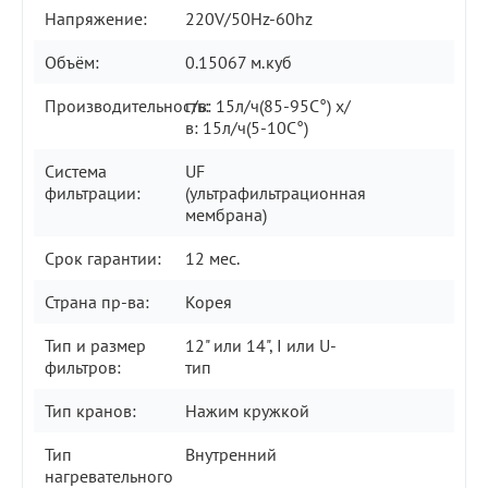
Напряжение:
220V/50Hz-60hz
Объём:
0.15067 м.куб
Производительность:
г/в: 15л/ч(85-95C°) х/
в: 15л/ч(5-10C°)
Система
UF
фильтрации:
(ультрафильтрационная
мембрана)
Срок гарантии:
12 мес.
Страна пр-ва:
Корея
Тип и размер
12" или 14", I или U-
фильтров:
тип
Тип кранов:
Нажим кружкой
Тип
Внутренний
нагревательного