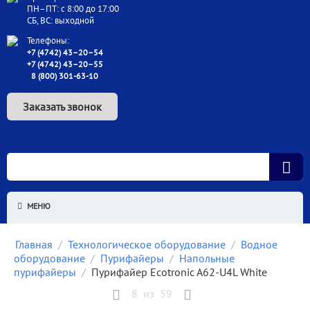
ПН–ПТ: с 8:00 до 17:00
СБ, ВС: выходной
Телефоны:
+7 (4742) 43–20–54
+7 (4742) 43–20–55
8 (800) 301-63-10
Заказать звонок
МЕНЮ
Главная
/
Технологическое оборудование
/
Водное
оборудование
/
Пурифайеры
/
Напольные
пурифайеры
/
Пурифайер Ecotronic A62-U4L White
8
из
59