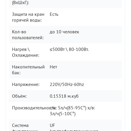
(ВxШxГ):
Защита на кран
Есть
горячей воды:
Кол-во
до 10 человек
пользователей:
Нагрев \
≤500Вт \ 80-100Вт.
Охлаждение:
Накопительный
Нет
бак:
Напряжение:
220V/50Hz-60hz
Объём:
0.15318 м.куб
Производительность:
г/в: 5л/ч(85-95C°) х/в:
3л/ч(5-10C°)
Система
UF