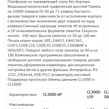
Платформа из нержавеющей стали без бортика
Жидкокристаллический графический дисплей Память
на 10000 товаров От 40 до 72 клавиш быстрого
вызова товаров в зависимости от исполнения корпуса
с возможностью назначения двух товаров на одну
клавишу Сменный картридж этикеток 40 встроенных
и 20 пользовательских форматов этикеток Скорость
печати - 100 мм/с Высота этикеток от 30 до 100 мм
Печать штрих-кодов: UPC, EAN13, EAN13A5,
I2OF5,CODE128, CODE39, CODE93, CODABAR и
IATA2OF5. Поворот любого поля этикетки на 90 и на
180 Комплексное программное обеспечение в
свободном доступе: редактирование товаров, дизайн
этикеток,оформление клавиатуры, дистанционная
настройка весов и другие функции. Интерфейсы: RS-
232С, Ethernet, USB, PS/2 (клавиатура), кассовый
Поддержка протокола обмена данными CL5000 и
CL5000J
CL3000-
CL
Характеристики
CL3000-6P
15P
30
Максимальная