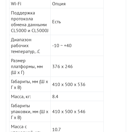
Wi-Fi
Опция
Поддержка
протокола
Есть
обмена данными
CL5000 и CL5000J
Диапазон
рабочих
-10 ~ +40
температур, .C
Размер
платформы, мм
376 х 246
(Ш х Г)
Габариты, мм (Ш х
410 x 500 x 536
Г х В)
Масса, кг:
8.4
Габариты
упаковки, мм (Ш х
410 х 500 х 546
Г х В)
Масса с
10.7