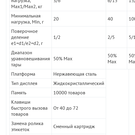
нагрузка,
3/6
6/15
15
Max1/Max2, кг
Минимальная
20
40
10
нагрузка, Min, г
Поверочное
деление
1/2
2/5
5/
e1=d1/e2=d2, г
Диапазон
50%
50
уравновешивания
50% Max
Max
Ma
тары
Платформа
Нержавеющая сталь
Тип дисплея
Жидкокристаллический
Память
10000 товаров
Клавиши
быстрого вызова
От 40 до 72
товаров
Замена ролика
Сменный картридж
этикеток