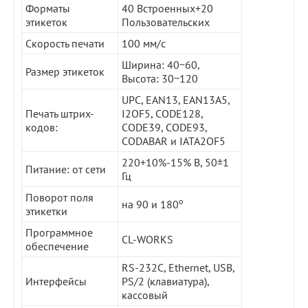
Форматы
40 Встроенных+20
этикеток
Пользовательских
Скорость печати
100 мм/с
Ширина: 40~60,
Размер этикеток
Высота: 30~120
UPC, EAN13, EAN13A5,
Печать штрих-
I2OF5, CODE128,
кодов:
CODE39, CODE93,
CODABAR и IATA2OF5
220+10%-15% В, 50±1
Питание: от сети
Гц
Поворот поля
o
на 90 и 180
этикетки
Программное
CL-WORKS
обеспечение
RS-232С, Ethernet, USB,
Интерфейсы
PS/2 (клавиатура),
кассовый