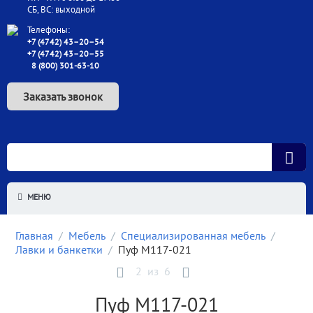
СБ, ВС: выходной
Телефоны:
+7 (4742) 43–20–54
+7 (4742) 43–20–55
8 (800) 301-63-10
Заказать звонок
МЕНЮ
Главная
/
Мебель
/
Специализированная мебель
/
Лавки и банкетки
/
Пуф М117-021
2
из
6
Пуф М117-021